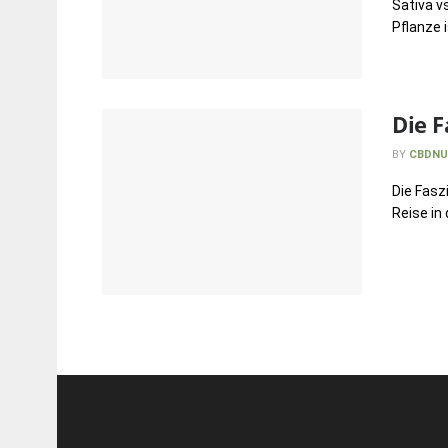
Sativa v
Pflanze i
Die F
BY
CBDNU
Die Fasz
Reise in