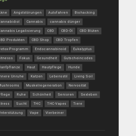
Akne
Angststörungen
Autofahren
Biohacking
Cannabidiol
Cannabis
cannabis dünger
Cannabis Legalisierung
CBD
CBD-Öl
CBD Blüten
CBD Produkten
CBD Shop
CBD Tropfen
Detox-Programm
Endocannabinoid
Eukalyptus
itnesss
Fokus
Gesundheit
Gutscheincodes
Hanfpflanze
Haut
Hautpflege
Hunde
innere Unruhe
Katzen
Lebensstil
Living Soil
Mushrooms
Muskelregeneration
Nervosität
Pflege
Ruhe
Schönheit
Senioren
Sexleben
Stress
Sucht
THC
THC-Vapes
Tiere
Unterstützung
Vape
Vierbeiner