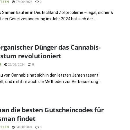
TZEN
07/06/2025
0
 Samen kaufen in Deutschland Zollprobleme – legal, sicher &
t der Gesetzesänderung im Jahr 2024 hat sich der ...
rganischer Dünger das Cannabis-
stum revolutioniert
R
22/09/2024
0
u von Cannabis hat sich in den letzten Jahren rasant
lt, und mit ihm auch die Methoden zur Verbesserung ...
an die besten Gutscheincodes für
sman findet
TZEN
04/08/2024
0