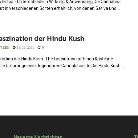
s Indica - Unterschiede in Wirkung & Anwendung Die Cannabis-
st in verschiedenen Sorten erhältlich, von denen Sativa und ...
aszination der Hindu Kush
TZEN
13/06/2023
0
ination der Hindu Kush. The fascination of Hindu KushEine
 die Ursprünge einer legendären Cannabissorte Die Hindu Kush ...
Neueste Nachrichten
T