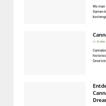
Wo man 
Samen ka
kostengü
Canna
BY
FLORA
Cannabis
historis
Gesetzes
Entde
Cann
Drea