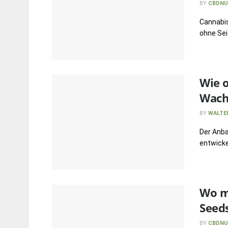
BY
CBDNU
Cannabis
ohne Sei
Wie o
Wach
BY
WALTE
Der Anba
entwicke
Wo m
Seed
BY
CBDNU