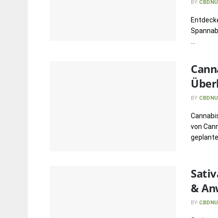
BY
CBDNU
Entdecke
Spannabi
...
Canna
Über
BY
CBDNU
Cannabis
von Cann
geplante 
Sativ
& An
BY
CBDNU