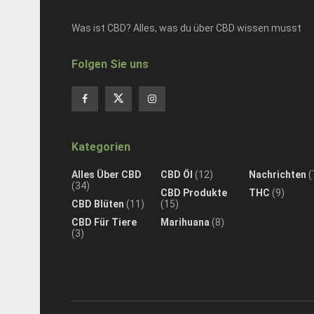
Was ist CBD? Alles, was du über CBD wissen musst
Folgen Sie uns
Kategorien
Alles Über CBD
CBD Öl
(12)
Nachrichten
(
(34)
CBD Produkte
THC
(9)
CBD Blüten
(11)
(15)
CBD Für Tiere
Marihuana
(8)
(3)