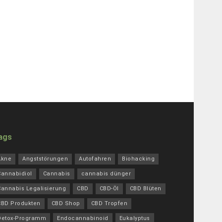
ags
Akne
Angststörungen
Autofahren
Biohacking
Cannabidiol
Cannabis
cannabis dünger
Cannabis Legalisierung
CBD
CBD-Öl
CBD Blüten
CBD Produkten
CBD Shop
CBD Tropfen
Detox-Programm
Endocannabinoid
Eukalyptus