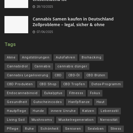
28/10/2025
Cannabis Samen kaufen in Deutschland
Zollprobleme – legal, sicher & ohne
07/06/2025
Tags
Akne
Angststörungen
Autofahren
Biohacking
Cannabidiol
Cannabis
cannabis dünger
Cannabis Legalisierung
CBD
CBD-Öl
CBD Blüten
CBD Produkten
CBD Shop
CBD Tropfen
Detox-Programm
Endocannabinoid
Eukalyptus
Fitnesss
Fokus
Gesundheit
Gutscheincodes
Hanfpflanze
Haut
Hautpflege
Hunde
innere Unruhe
Katzen
Lebensstil
Living Soil
Mushrooms
Muskelregeneration
Nervosität
Pflege
Ruhe
Schönheit
Senioren
Sexleben
Stress