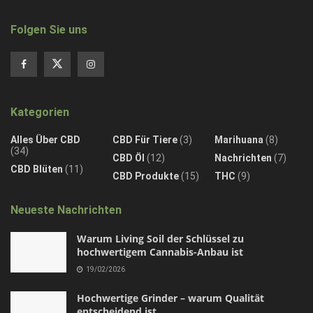
Folgen Sie uns
Kategorien
Alles Über CBD
CBD Für Tiere
(3)
Marihuana
(8)
(34)
CBD Öl
(12)
Nachrichten
(7)
CBD Blüten
(11)
CBD Produkte
(15)
THC
(9)
Neueste Nachrichten
Warum Living Soil der Schlüssel zu
hochwertigem Cannabis-Anbau ist
19/02/2026
Hochwertige Grinder – warum Qualität
entscheidend ist