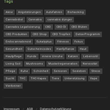
Tags
Akne
Angststörungen
Autofahren
Biohacking
Cannabidiol
Cannabis
cannabis dünger
Cannabis Legalisierung
CBD
CBD-Öl
CBD Blüten
CBD Produkten
CBD Shop
CBD Tropfen
Detox-Programm
Endocannabinoid
Eukalyptus
Fitnesss
Fokus
Gesundheit
Gutscheincodes
Hanfpflanze
Haut
Hautpflege
Hunde
innere Unruhe
Katzen
Lebensstil
Living Soil
Mushrooms
Muskelregeneration
Nervosität
Pflege
Ruhe
Schönheit
Senioren
Sexleben
Stress
Sucht
THC
THC-Vapes
Tiere
Unterstützung
Vape
Vierbeiner
Impressum
AGB
Datenschutzerklärung