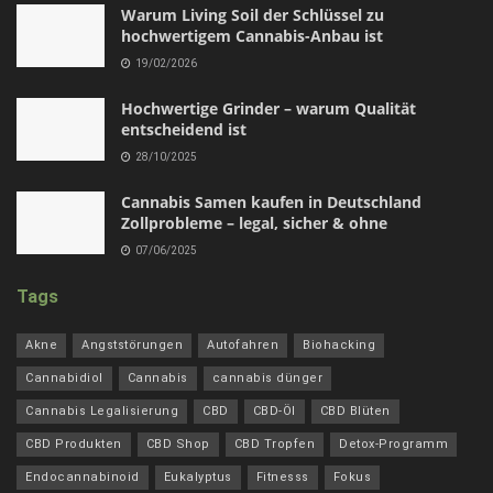
Warum Living Soil der Schlüssel zu
hochwertigem Cannabis-Anbau ist
19/02/2026
Hochwertige Grinder – warum Qualität
entscheidend ist
28/10/2025
Cannabis Samen kaufen in Deutschland
Zollprobleme – legal, sicher & ohne
07/06/2025
Tags
Akne
Angststörungen
Autofahren
Biohacking
Cannabidiol
Cannabis
cannabis dünger
Cannabis Legalisierung
CBD
CBD-Öl
CBD Blüten
CBD Produkten
CBD Shop
CBD Tropfen
Detox-Programm
Endocannabinoid
Eukalyptus
Fitnesss
Fokus