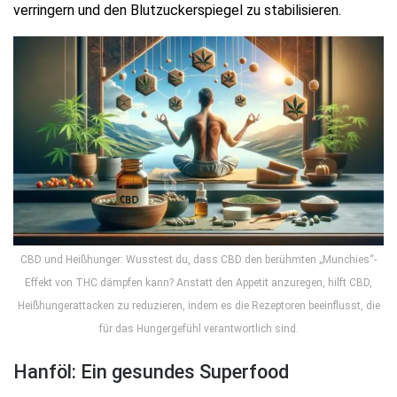
verringern und den Blutzuckerspiegel zu stabilisieren.
CBD und Heißhunger: Wusstest du, dass CBD den berühmten „Munchies“-
Effekt von THC dämpfen kann? Anstatt den Appetit anzuregen, hilft CBD,
Heißhungerattacken zu reduzieren, indem es die Rezeptoren beeinflusst, die
für das Hungergefühl verantwortlich sind.
Hanföl: Ein gesundes Superfood