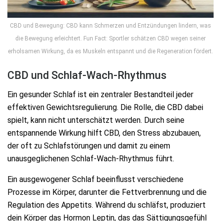
CBD und Bewegung: CBD kann Schmerzen und Entzündungen lindern, was
die Bewegung erleichtert. Fun Fact: Sportler schätzen CBD wegen seiner
erholsamen Wirkung, da es Muskeln entspannt und die Regeneration fördert.
CBD und Schlaf-Wach-Rhythmus
Ein gesunder Schlaf ist ein zentraler Bestandteil jeder
effektiven Gewichtsregulierung. Die Rolle, die CBD dabei
spielt, kann nicht unterschätzt werden. Durch seine
entspannende Wirkung hilft CBD, den Stress abzubauen,
der oft zu Schlafstörungen und damit zu einem
unausgeglichenen Schlaf-Wach-Rhythmus führt.
Ein ausgewogener Schlaf beeinflusst verschiedene
Prozesse im Körper, darunter die Fettverbrennung und die
Regulation des Appetits. Während du schläfst, produziert
dein Körper das Hormon Leptin, das das Sättigungsgefühl