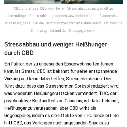
CBD und Stress: CBD kann helfen, Stress abzubauen, was oft zu
übermäßigem Essen oder ungesunden Gewohnheiten führt. Spannend zu
wissen ist, dass CBD die Serotoninrezeptoren im Gehirn beeinflusst, was die
Stimmung hebt und den Stresspegel senkt.
Stressabbau und weniger Heißhunger
durch CBD
Ein Faktor, der zu ungesunden Essgewohnheiten führen
kann, ist Stress. CBD ist bekannt für seine entspannende
Wirkung und kann dabei helfen, Stress abzubauen. Dies
führt dazu, dass das Stresshormon Cortisol reduziert wird,
was wiederum Heißhungerattacken vermindert. THC, der
psychoaktive Bestandteil von Cannabis, ist dafür bekannt,
Heißhunger zu verursachen, aber CBD wirkt als
Gegenspieler, indem es die Effekte von THC blockiert. So
hilft CBD, das Verlangen nach ungesunden Snacks zu