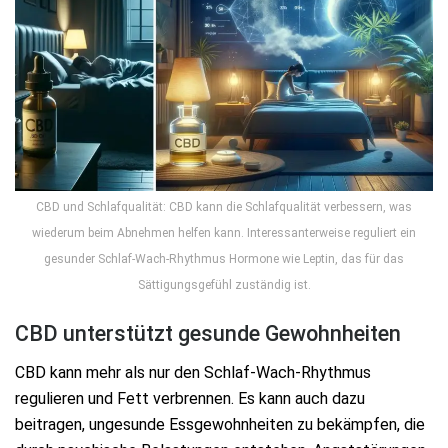
CBD und Schlafqualität: CBD kann die Schlafqualität verbessern, was
wiederum beim Abnehmen helfen kann. Interessanterweise reguliert ein
gesunder Schlaf-Wach-Rhythmus Hormone wie Leptin, das für das
Sättigungsgefühl zuständig ist.
CBD unterstützt gesunde Gewohnheiten
CBD kann mehr als nur den Schlaf-Wach-Rhythmus
regulieren und Fett verbrennen. Es kann auch dazu
beitragen, ungesunde Essgewohnheiten zu bekämpfen, die